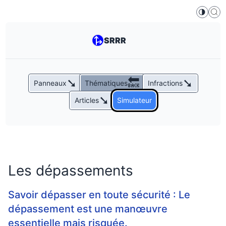
🌗
SRRR
➘
🔙
➘
Panneaux
Thématiques
Infractions
➘
Articles
Simulateur
Les dépassements
Savoir dépasser en toute sécurité : Le
dépassement est une manœuvre
essentielle mais risquée.